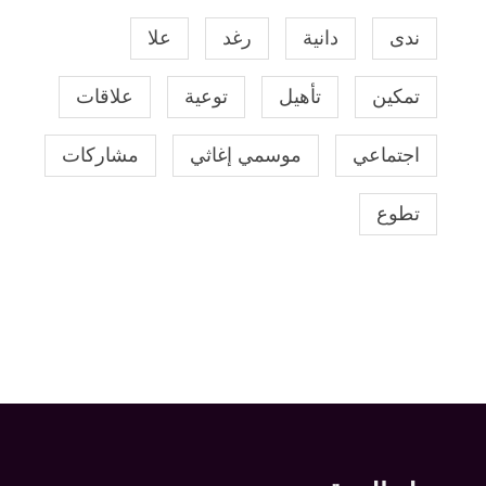
ندى
دانية
رغد
علا
تمكين
تأهيل
توعية
علاقات
اجتماعي
موسمي إغاثي
مشاركات
تطوع