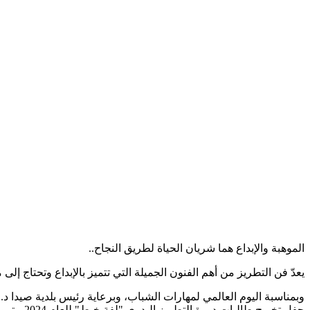
الموهبة والإبداع هما شريان الحياة لطريق النجاح..
يعدّ فن التطريز من أهم الفنون الجميلة التي تتميز بالإبداع وتحتاج إلى
وبمناسبة اليوم العالمي لمهارات الشباب، وبرعاية رئيس بلدية صيدا
حفل تخريج طالبات دورة التطريز اليدوي "لفة خيط" للعام 2024، بتمويل كريم من مؤسسة أدارا – أندونيسيا.