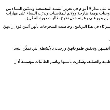
بدأ الحفل بالنشيد الوطني اللبناني، وكلمة لجمعية صلة قدمتها مسؤولة البرامج والمشاريع السيدة سلطانة جمعة، تحدَّثت فيها عن إنجازات صلة على مدار 9 أعوام في تعزيز التنمية المجتمعية وتمكين النساء من
 وجبات يومية طازجة وولائم للمناسبات ويدرّب النساء على مهارات
زم بديع على رعايته حفل تخرج طالبات دورة التطريز..
كاء في هذا البرنامج، وخاطبت المتخرجات بأنهن أثبتن قوة إرادتهنّ
 أنفسهن وتحقيق طموحاتهنّ ورحبت بالأنشطة التي تمكّن النساء
علمية والعملية، وشكرت باسمها وباسم الطالبات مؤسسة أدارا