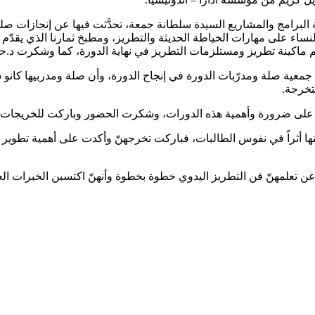
ساء على مهارات الخياطة الحديثة والتطريز، ومطبخ ثمارنا الذي يقدّم
 ماكينة تطريز ومستلزمات التطريز في نهاية الدورة، كما وشكرت د.حا
ية صلة ومدرّبات الدورة في إنجاح الدورة، وأن صلة ومدربيها كانو شر
متخرجة.
دت على ضرورة وأهمية هذه الدورات، وشكرت الحضور وباركت للخريجات.
تها أثراً في نفوس الطالبات، فباركت تخرجهنّ وأكدت على أهمية تطوير
ن تعلمهنّ فن التطريز اليدوي خطوة بخطوة وأنهنّ اكتسبن الخبرات ال