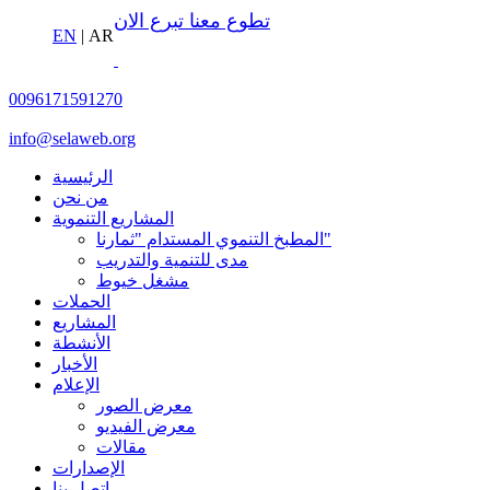
تطوع معنا
تبرع الان
EN
|
AR
0096171591270
info@selaweb.org
الرئيسية
من نحن
المشاريع التنموية
المطبخ التنموي المستدام "ثمارنا"
مدى للتنمية والتدريب
مشغل خيوط
الحملات
المشاريع
الأنشطة
الأخبار
الإعلام
معرض الصور
معرض الفيديو
مقالات
الإصدارات
إتصل بنا