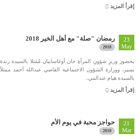
إقرأ المزيد
رمضان "صلة" مع أهل الخير 2018
23
May
2018
بحضور وزيرِ شؤونِ المرأةِ جان أوغاسابيان مُمَثلا بالسيدة رندة
يسير، ووزارة الشؤون الاجتماعية القاضي عبدالله أحمد ممثلاً
بالسيدة هيام عبدالنبي..
إقرأ المزيد
حواجز محبة في يوم الأم
21
Mar
2018