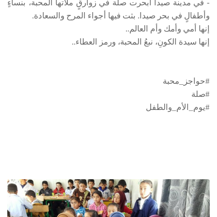
- في مدينة صيدا أبحرت صلة في زوارقٍ ملأتها المحبة، بنساءٍ
وأطفالٍ في بحر صيدا. بثت فيها أجواء المرح والسعادة.
إنها أمي وأمك وأم العالم..
إنها سيدة الكونِ، نبعُ المحبة، ورمز العطاء..
#حواجز_محبة
#صلة
#يوم_الأم_والطفل