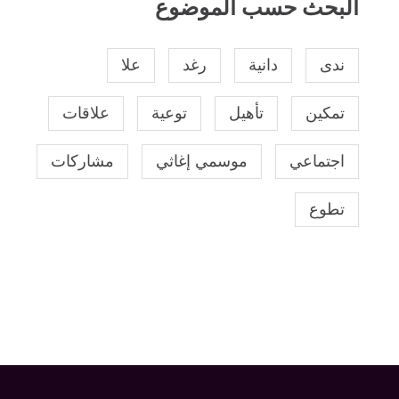
البحث حسب الموضوع
ندى
دانية
رغد
علا
تمكين
تأهيل
توعية
علاقات
اجتماعي
موسمي إغاثي
مشاركات
تطوع