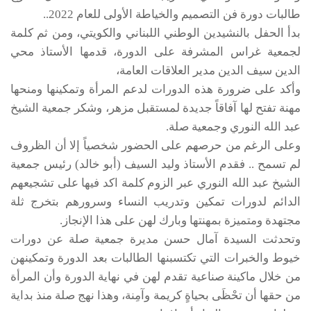
طالبات دورة فن التصميم والخياطة الأولى للعام 2022..
بدأ الحفل بالنشيدين الوطني اللبناني والكويتي، ومن ثم كلمة
لجمعية غراس المشرفة على الدورة، قدمها الأستاذ محي
الدين سيف الدين مدير العلاقات العامة،
وأكد على ضرورة هذه الدورات لدعم المرأة وتمكينها ومنحها
مهنة تفتح لها آفاقاً جديدة لمستقبل مزهر، وشكر جمعية الشيخ
عبد الله النوري وجمعية صلة.
وعلى الرغم من حرصهم على الحضور شخصياً إلا أن الظروف
لم تسمح .. فقدم الأستاذ وليد السيف (أبو خالد) رئيس جمعية
الشيخ عبد الله النوري عبر الزوم كلمة اكد فيها على تشجيعهم
الدائم لدورات تمكين وتدريب النساء وسرورهم بتخرج ثلة
مجتهدة ومتميزة بمهنتها وبارك لهن على هذا الإنجاز.
وتحدثت السيدة آمال حسن مديرة جمعية صلة عن دورات
خيوط والخبرات التي تكتسبنها الطالبات بعد الدورة وتمكينهن
من خلال ماكينة صناعية تقدم لهن في نهاية الدورة وأن المرأة
من حقها أن تحْظَى بحياةٍ كريمة وآمِنة، وهذا نهج صلة منذ بداية