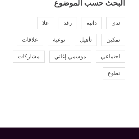
البحث حسب الموضوع
ندى
دانية
رغد
علا
تمكين
تأهيل
توعية
علاقات
اجتماعي
موسمي إغاثي
مشاركات
تطوع