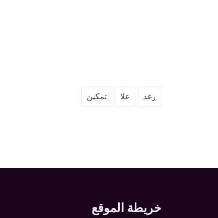
رغد
علا
تمكين
خريطة الموقع