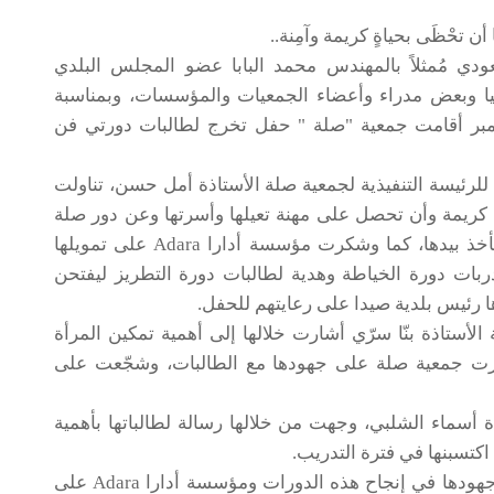
أن تحْظَى بحياةٍ كريمة وآمِنة..
دي مُمثلاً بالمهندس محمد البابا عضو المجلس البلدي
 مؤسسة أدارا Adara- أندونيسيا وبعض مدراء وأعضاء الجمعيات والمؤسسات، وبمناسبة
عالمي لحقوق الإنسان الموافق 10 ديسمبر أقامت جمعية "صلة " حفل تخرج لطالبات دورتي فن
 للرئيسة التنفيذية لجمعية صلة الأستاذة أمل حسن، تناولت
 كريمة وأن تحصل على مهنة تعيلها وأسرتها وعن دور صلة
في تمكينها، وعن المشاريع التي تخدم المرأة وتأخذ بيدها، كما وشكرت مؤسسة أدارا Adara على تمويلها
ربات دورة الخياطة وهدية لطالبات دورة التطريز ليفتحن
رئيس بلدية صيدا على رعايتهم للحفل.
 الأستاذة بنّا سرّي أشارت خلالها إلى أهمية تمكين المرأة
شكرت جمعية صلة على جهودها مع الطالبات، وشجّعت على
أسماء الشلبي، وجهت من خلالها رسالة لطالباتها بأهمية
 اكتسبنها في فترة التدريب.
وبدورها شكرت السيدة أسماء جمعية صلة على جهودها في إنجاح هذه الدورات ومؤسسة أدارا Adara على