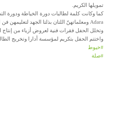
تمويلها الكريم.
كما وكانت كلمة لطالبات دورة الخياطة ودورة ا
Adara ومعلماتهنّ اللتان بذلتا الجهد لتعليمهن فن التصميم والتفصيل والخياطة وأسس التطريز..
وتخلل الحفل فقرات فنية لعروض أزياء من إنتاج ال
واختتم الحفل بتكريم لمؤسسة أدارا وتخريج الطال
#خيوط
#صلة