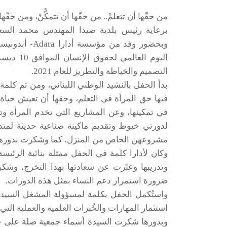
من حقّها أن تتعلمْ.. من حقّها أن تتمكًّنْ، ومن حقّها 
برعاية رئيس بلدية صيدا المهندس محمد السعو
وبحضور وفد من
اليوم ال
التصميم والخياطة والتطريز للعام 2021.
بدأ الحفل بالنشيد الوطني اللبناني، ومن ثم كلمة
فيها حق المرأة في التعلم، وحقها أن تعيش حياة
لدورتي خيوط وتقديم ماكينة صناعية حديثة لمتد
مشروعهن الخاص من المنزل، كما وشكرت بدورها 
وكان لأدارا كلمة في الحفل ممثلة بنائبة الرئيسة
وتدريبها وعبّرت عن سعادتها بهذا التخرج، و
ضرورة استمرار دعم النساء بمثل هذه الدورات.
واستُكمل الحفل بكلمة لمسؤولة المشغل السيدة 
استثمار المهارات والخُبرات العلمية والعملية التي